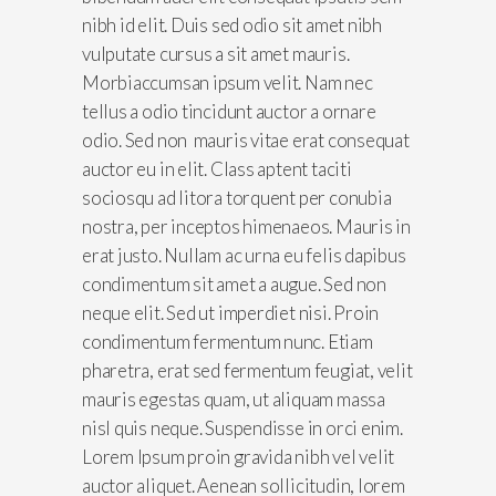
nibh id elit. Duis sed odio sit amet nibh
vulputate cursus a sit amet mauris.
Morbiaccumsan ipsum velit. Nam nec
tellus a odio tincidunt auctor a ornare
odio. Sed non mauris vitae erat consequat
auctor eu in elit. Class aptent taciti
sociosqu ad litora torquent per conubia
nostra, per inceptos himenaeos. Mauris in
erat justo. Nullam ac urna eu felis dapibus
condimentum sit amet a augue. Sed non
neque elit. Sed ut imperdiet nisi. Proin
condimentum fermentum nunc. Etiam
pharetra, erat sed fermentum feugiat, velit
mauris egestas quam, ut aliquam massa
nisl quis neque. Suspendisse in orci enim.
Lorem Ipsum proin gravida nibh vel velit
auctor aliquet. Aenean sollicitudin, lorem