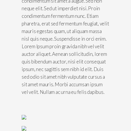
condimentum sit amet a augue. Sed non
neque elit. Sed ut imperdiet nisi. Proin
condimentum fermentum nunc. Etiam
pharetra, erat sed fermentum feugiat, velit
mauris egestas quam, ut aliquam massa
nisl quis neque. Suspendisse in orci enim.
Lorem Ipsum proin gravida nibh vel velit
auctor aliquet. Aenean sollicitudin, lorem
quis bibendum auctor, nisi elit consequat
ipsum, nec sagittis sem nibh id elit. Duis
sed odio sit amet nibh vulputate cursus a
sit amet mauris. Morbi accumsan ipsum
vel velit. Nullam ac urna eu felis dapibus.