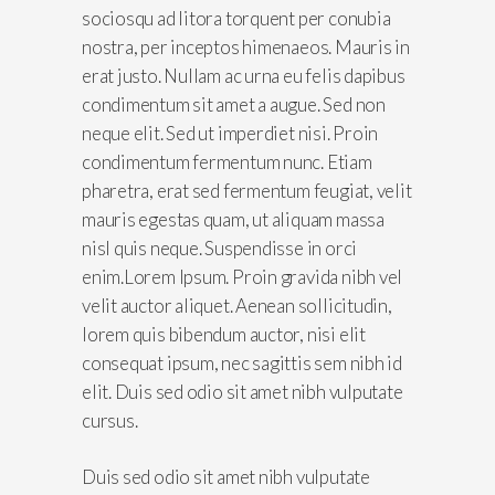
sociosqu ad litora torquent per conubia
nostra, per inceptos himenaeos. Mauris in
erat justo. Nullam ac urna eu felis dapibus
condimentum sit amet a augue. Sed non
neque elit. Sed ut imperdiet nisi. Proin
condimentum fermentum nunc. Etiam
pharetra, erat sed fermentum feugiat, velit
mauris egestas quam, ut aliquam massa
nisl quis neque. Suspendisse in orci
enim.Lorem Ipsum. Proin gravida nibh vel
velit auctor aliquet. Aenean sollicitudin,
lorem quis bibendum auctor, nisi elit
consequat ipsum, nec sagittis sem nibh id
elit. Duis sed odio sit amet nibh vulputate
cursus.
Duis sed odio sit amet nibh vulputate