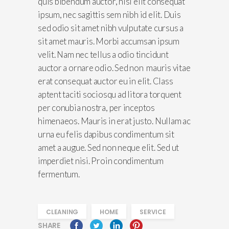
quis bibendum auctor, nisi elit consequat
ipsum, nec sagittis sem nibh id elit. Duis
sed odio sit amet nibh vulputate cursus a
sit amet mauris. Morbi accumsan ipsum
velit. Nam nec tellus a odio tincidunt
auctor a ornare odio. Sed non mauris vitae
erat consequat auctor eu in elit. Class
aptent taciti sociosqu ad litora torquent
per conubia nostra, per inceptos
himenaeos. Mauris in erat justo. Nullam ac
urna eu felis dapibus condimentum sit
amet a augue. Sed non neque elit. Sed ut
imperdiet nisi. Proin condimentum
fermentum.
CLEANING
HOME
SERVICE
SHARE