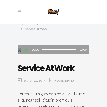
Lucy's Painting
>
Services
>
Housekeeping
>
Service At Work
Audio
00:00
00:00
Player
Service At Work
March 22, 2017
HOUSEKEEPING
Lorem ipsum gravida nibh vel velit auctor
aliqunean sollicitudinlorem quis
bibendum auci elit consequat ipsutis sem