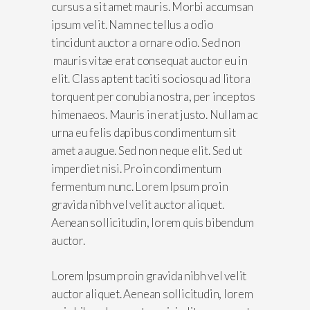
cursus a sit amet mauris. Morbi accumsan
ipsum velit. Nam nec tellus a odio
tincidunt auctor a ornare odio. Sed non
mauris vitae erat consequat auctor eu in
elit. Class aptent taciti sociosqu ad litora
torquent per conubia nostra, per inceptos
himenaeos. Mauris in erat justo. Nullam ac
urna eu felis dapibus condimentum sit
amet a augue. Sed non neque elit. Sed ut
imperdiet nisi. Proin condimentum
fermentum nunc. Lorem Ipsum proin
gravida nibh vel velit auctor aliquet.
Aenean sollicitudin, lorem quis bibendum
auctor.
Lorem Ipsum proin gravida nibh vel velit
auctor aliquet. Aenean sollicitudin, lorem